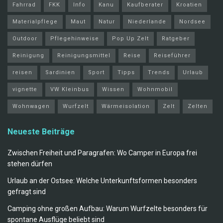
Fahrrad
FKK
Info
Kanu
Kaufberater
Kroatien
Materialpflege
Maut
Natur
Niederlande
Nordsee
Outdoor
Pflegehinweise
Pop Up Zelt
Ratgeber
Reinigung
Reinigungsmittel
Reise
Reiseführer
reisen
Sardinien
Sport
Tipps
Trends
Urlaub
vignette
VW Kleinbus
Wissen
Wohnmobil
Wohnwagen
Wurfzelt
Wärmeisolation
Zelt
Zelten
Neueste Beiträge
Zwischen Freiheit und Paragrafen: Wo Camper in Europa frei
stehen dürfen
Urlaub an der Ostsee: Welche Unterkunftsformen besonders
gefragt sind
Camping ohne großen Aufbau: Warum Wurfzelte besonders für
spontane Ausflüge beliebt sind