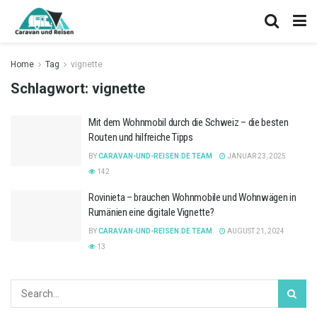
Home
Tag
vignette
Schlagwort:
vignette
Mit dem Wohnmobil durch die Schweiz – die besten
Routen und hilfreiche Tipps
BY
CARAVAN-UND-REISEN.DE TEAM
JANUAR 23, 2025
142
Rovinieta – brauchen Wohnmobile und Wohnwägen in
Rumänien eine digitale Vignette?
BY
CARAVAN-UND-REISEN.DE TEAM
AUGUST 21, 2024
13