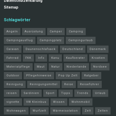
Datenschutzerklärung
Sitemap
Schlagwörter
Angeln
Ausrüstung
Camper
Camping
Campingausflug
Campingplatz
Campingurlaub
Caravan
Daunenschlafsack
Deutschland
Dänemark
Fahrrad
FKK
Info
Kanu
Kaufberater
Kroatien
Materialpflege
Maut
Natur
Niederlande
Nordsee
Outdoor
Pflegehinweise
Pop Up Zelt
Ratgeber
Reinigung
Reinigungsmittel
Reise
Reiseführer
reisen
Sardinien
Sport
Tipps
Trends
Urlaub
vignette
VW Kleinbus
Wissen
Wohnmobil
Wohnwagen
Wurfzelt
Wärmeisolation
Zelt
Zelten