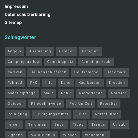
Impressum
Datenschutzerklärung
Sitemap
Schlagwörter
Angeln
Ausrüstung
Camper
Camping
Campingausflug
Campingplatz
Campingurlaub
Caravan
Daunenschlafsack
Deutschland
Dänemark
Fahrrad
FKK
Info
Kanu
Kaufberater
Kroatien
Materialpflege
Maut
Natur
Niederlande
Nordsee
Outdoor
Pflegehinweise
Pop Up Zelt
Ratgeber
Reinigung
Reinigungsmittel
Reise
Reiseführer
reisen
Sardinien
Sport
Tipps
Trends
Urlaub
vignette
VW Kleinbus
Wissen
Wohnmobil