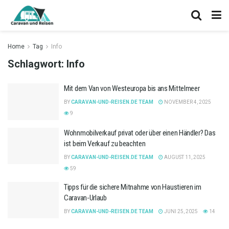
Home
Tag
Info
Schlagwort:
Info
Mit dem Van von Westeuropa bis ans Mittelmeer
BY
CARAVAN-UND-REISEN.DE TEAM
NOVEMBER 4, 2025
9
Wohnmobilverkauf privat oder über einen Händler? Das
ist beim Verkauf zu beachten
BY
CARAVAN-UND-REISEN.DE TEAM
AUGUST 11, 2025
59
Tipps für die sichere Mitnahme von Haustieren im
Caravan-Urlaub
BY
CARAVAN-UND-REISEN.DE TEAM
JUNI 25, 2025
14