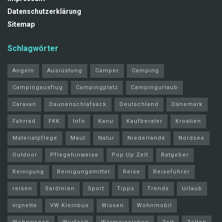
Datenschutzerklärung
Sitemap
Schlagwörter
Angeln
Ausrüstung
Camper
Camping
Campingausflug
Campingplatz
Campingurlaub
Caravan
Daunenschlafsack
Deutschland
Dänemark
Fahrrad
FKK
Info
Kanu
Kaufberater
Kroatien
Materialpflege
Maut
Natur
Niederlande
Nordsee
Outdoor
Pflegehinweise
Pop Up Zelt
Ratgeber
Reinigung
Reinigungsmittel
Reise
Reiseführer
reisen
Sardinien
Sport
Tipps
Trends
Urlaub
vignette
VW Kleinbus
Wissen
Wohnmobil