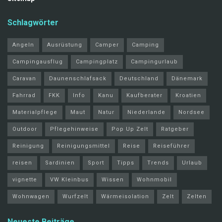
Schlagwörter
Angeln
Ausrüstung
Camper
Camping
Campingausflug
Campingplatz
Campingurlaub
Caravan
Daunenschlafsack
Deutschland
Dänemark
Fahrrad
FKK
Info
Kanu
Kaufberater
Kroatien
Materialpflege
Maut
Natur
Niederlande
Nordsee
Outdoor
Pflegehinweise
Pop Up Zelt
Ratgeber
Reinigung
Reinigungsmittel
Reise
Reiseführer
reisen
Sardinien
Sport
Tipps
Trends
Urlaub
vignette
VW Kleinbus
Wissen
Wohnmobil
Wohnwagen
Wurfzelt
Wärmeisolation
Zelt
Zelten
Neueste Beiträge