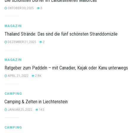
Die schönsten Dörfer im Landesinneren Mallorcas
OKTOBER 30, 2025
3
MAGAZIN
Thailand Strände: Das sind die fünf schönsten Stranddomizile
DEZEMBER 21, 2025
2
MAGAZIN
Ratgeber zum Paddeln – mit Canadier, Kajak oder Kanu unterwegs
APRIL 21, 2022
2.8K
CAMPING
Camping & Zelten in Liechtenstein
JANUAR 25, 2022
143
CAMPING