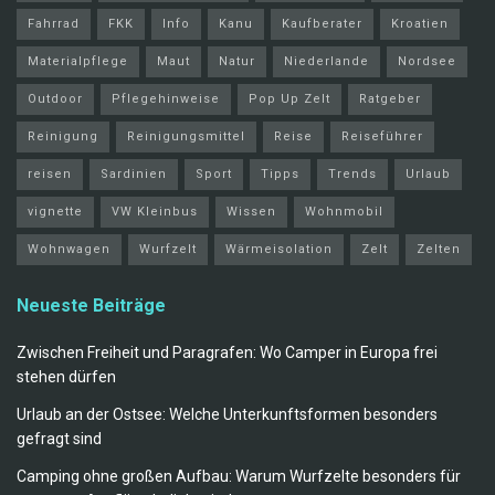
Fahrrad
FKK
Info
Kanu
Kaufberater
Kroatien
Materialpflege
Maut
Natur
Niederlande
Nordsee
Outdoor
Pflegehinweise
Pop Up Zelt
Ratgeber
Reinigung
Reinigungsmittel
Reise
Reiseführer
reisen
Sardinien
Sport
Tipps
Trends
Urlaub
vignette
VW Kleinbus
Wissen
Wohnmobil
Wohnwagen
Wurfzelt
Wärmeisolation
Zelt
Zelten
Neueste Beiträge
Zwischen Freiheit und Paragrafen: Wo Camper in Europa frei
stehen dürfen
Urlaub an der Ostsee: Welche Unterkunftsformen besonders
gefragt sind
Camping ohne großen Aufbau: Warum Wurfzelte besonders für