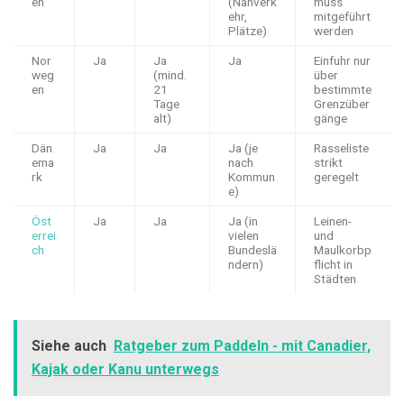
en
(Nahverk
muss
ehr,
mitgeführt
Plätze)
werden
Nor
Ja
Ja
Ja
Einfuhr nur
weg
(mind.
über
en
21
bestimmte
Tage
Grenzüber
alt)
gänge
Dän
Ja
Ja
Ja (je
Rasseliste
ema
nach
strikt
rk
Kommun
geregelt
e)
Öst
Ja
Ja
Ja (in
Leinen-
errei
vielen
und
ch
Bundeslä
Maulkorbp
ndern)
flicht in
Städten
Siehe auch
Ratgeber zum Paddeln - mit Canadier,
Kajak oder Kanu unterwegs