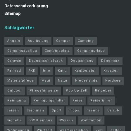
Datenschutzerklärung
Sitemap
Schlagwörter
Angeln
Ausrüstung
Camper
Camping
Campingausflug
Campingplatz
Campingurlaub
Caravan
Daunenschlafsack
Deutschland
Dänemark
Fahrrad
FKK
Info
Kanu
Kaufberater
Kroatien
Materialpflege
Maut
Natur
Niederlande
Nordsee
Outdoor
Pflegehinweise
Pop Up Zelt
Ratgeber
Reinigung
Reinigungsmittel
Reise
Reiseführer
reisen
Sardinien
Sport
Tipps
Trends
Urlaub
vignette
VW Kleinbus
Wissen
Wohnmobil
Wohnwagen
Wurfzelt
Wärmeisolation
Zelt
Zelten