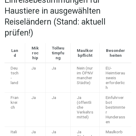
Einreisebestimmungen für
Haustiere in ausgewählten
Reiseländern (Stand: aktuell
prüfen!)
Mik
Tollwu
Lan
Maulkor
Besonder
roc
timpfu
d
bpflicht
heiten
hip
ng
Deu
Ja
Ja
Nein (nur
EU-
tsch
im ÖPNV
Heimtierau
-
mancher
sweis
land
Städte)
erforderlic
h
Fran
Ja
Ja
Ja
Einfuhrver
krei
(öffentli
bot
ch
che
bestimmte
Verkehrs
r
mittel)
Hunderass
en
Itali
Ja
Ja
Ja
Maulkorb