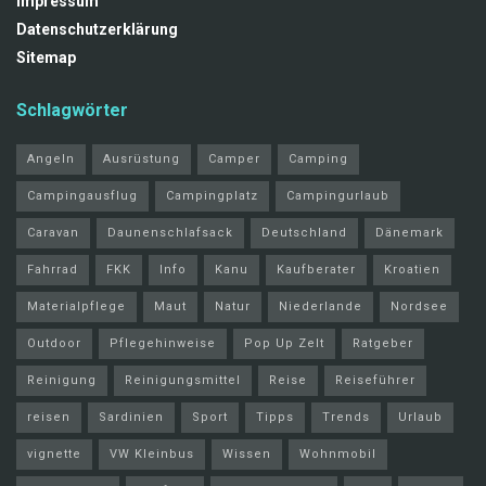
Impressum
Datenschutzerklärung
Sitemap
Schlagwörter
Angeln
Ausrüstung
Camper
Camping
Campingausflug
Campingplatz
Campingurlaub
Caravan
Daunenschlafsack
Deutschland
Dänemark
Fahrrad
FKK
Info
Kanu
Kaufberater
Kroatien
Materialpflege
Maut
Natur
Niederlande
Nordsee
Outdoor
Pflegehinweise
Pop Up Zelt
Ratgeber
Reinigung
Reinigungsmittel
Reise
Reiseführer
reisen
Sardinien
Sport
Tipps
Trends
Urlaub
vignette
VW Kleinbus
Wissen
Wohnmobil