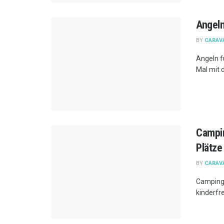
Angeln
BY
CARAV
Angeln f
Mal mit 
Campin
Plätze
BY
CARAV
Camping 
kinderfr