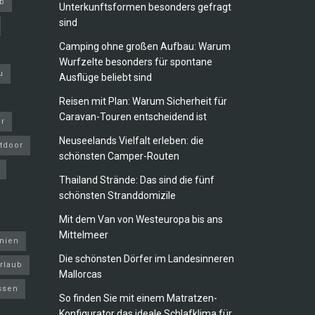
b
Unterkunftsformen besonders gefragt
sind
Camping ohne großen Aufbau: Warum
Wurfzelte besonders für spontane
u
Ausflüge beliebt sind
Reisen mit Plan: Warum Sicherheit für
Caravan-Touren entscheidend ist
ur
Neuseelands Vielfalt erleben: die
tdoor
schönsten Camper-Routen
Thailand Strände: Das sind die fünf
schönsten Stranddomizile
Mit dem Van von Westeuropa bis ans
Mittelmeer
inien
Die schönsten Dörfer im Landesinneren
rlaub
Mallorcas
ssen
So finden Sie mit einem Matratzen-
Konfigurator das ideale Schlafklima für