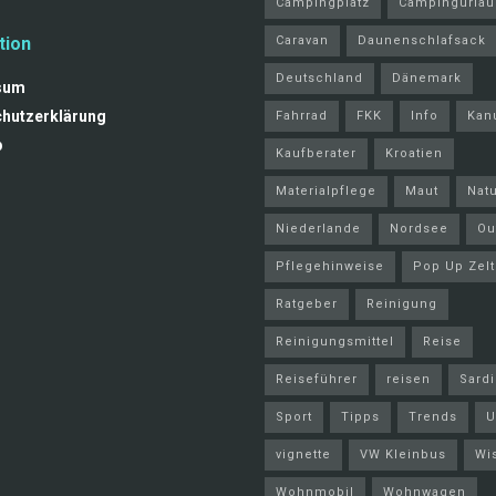
Campingplatz
Campingurlau
tion
Caravan
Daunenschlafsack
Deutschland
Dänemark
sum
hutzerklärung
Fahrrad
FKK
Info
Kan
p
Kaufberater
Kroatien
Materialpflege
Maut
Nat
Niederlande
Nordsee
Ou
Pflegehinweise
Pop Up Zelt
Ratgeber
Reinigung
Reinigungsmittel
Reise
Reiseführer
reisen
Sard
Sport
Tipps
Trends
U
vignette
VW Kleinbus
Wi
Wohnmobil
Wohnwagen