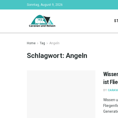
Sonntag, August 9, 2026
S
Home
Tag
Angeln
Schlagwort:
Angeln
Wissen
ist Fl
BY
CARAV
Wissen u
Fliegenf
Generati