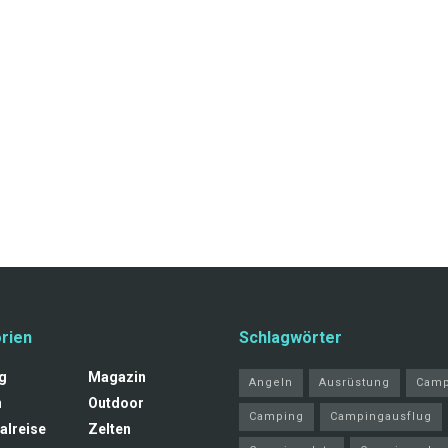
rien
Schlagwörter
g
Magazin
Angeln
Ausrüstung
Camp
n
Outdoor
Camping
Campingausflug
alreise
Zelten