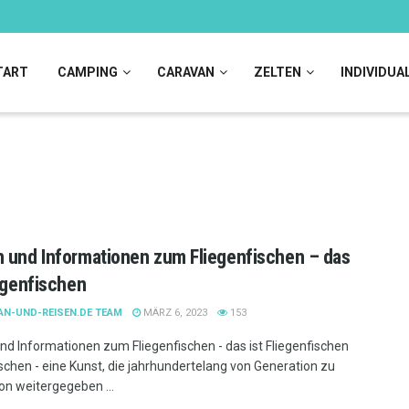
TART
CAMPING
CARAVAN
ZELTEN
INDIVIDUA
 und Informationen zum Fliegenfischen – das
iegenfischen
AN-UND-REISEN.DE TEAM
MÄRZ 6, 2023
153
nd Informationen zum Fliegenfischen - das ist Fliegenfischen
ischen - eine Kunst, die jahrhundertelang von Generation zu
on weitergegeben ...