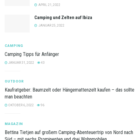
APRIL 21, 2022
Camping und Zelten auf Ibiza
JANUAR 25, 2022
CAMPING
Camping Tipps für Anfänger
JANUAR 31, 2022
43
OUTDOOR
Kaufratgeber: Baumzelt oder Hängemattenzelt kaufen – das sollte
man beachten
OKTOBER 6, 2022
96
MAGAZIN
Bettina Tietjen auf großem Camping-Abenteuertrip von Nord nach
Süd – mit sechs Prominenten und drei Wohnmobilen