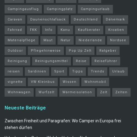
Campingausflug
Campingplatz
Campingurlaub
Caravan
Daunenschlafsack
Deutschland
Dänemark
Fahrrad
FKK
Info
Kanu
Kaufberater
Kroatien
Materialpflege
Maut
Natur
Niederlande
Nordsee
Outdoor
Pflegehinweise
Pop Up Zelt
Ratgeber
Reinigung
Reinigungsmittel
Reise
Reiseführer
reisen
Sardinien
Sport
Tipps
Trends
Urlaub
vignette
VW Kleinbus
Wissen
Wohnmobil
Wohnwagen
Wurfzelt
Wärmeisolation
Zelt
Zelten
Neueste Beiträge
Zwischen Freiheit und Paragrafen: Wo Camper in Europa frei
stehen dürfen