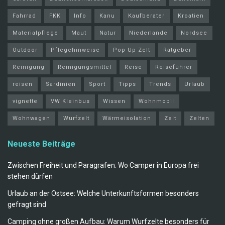
Fahrrad
FKK
Info
Kanu
Kaufberater
Kroatien
Materialpflege
Maut
Natur
Niederlande
Nordsee
Outdoor
Pflegehinweise
Pop Up Zelt
Ratgeber
Reinigung
Reinigungsmittel
Reise
Reiseführer
reisen
Sardinien
Sport
Tipps
Trends
Urlaub
vignette
VW Kleinbus
Wissen
Wohnmobil
Wohnwagen
Wurfzelt
Wärmeisolation
Zelt
Zelten
Neueste Beiträge
Zwischen Freiheit und Paragrafen: Wo Camper in Europa frei
stehen dürfen
Urlaub an der Ostsee: Welche Unterkunftsformen besonders
gefragt sind
Camping ohne großen Aufbau: Warum Wurfzelte besonders für