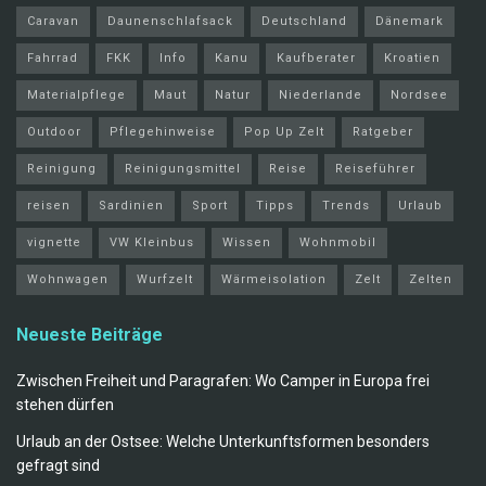
Caravan
Daunenschlafsack
Deutschland
Dänemark
Fahrrad
FKK
Info
Kanu
Kaufberater
Kroatien
Materialpflege
Maut
Natur
Niederlande
Nordsee
Outdoor
Pflegehinweise
Pop Up Zelt
Ratgeber
Reinigung
Reinigungsmittel
Reise
Reiseführer
reisen
Sardinien
Sport
Tipps
Trends
Urlaub
vignette
VW Kleinbus
Wissen
Wohnmobil
Wohnwagen
Wurfzelt
Wärmeisolation
Zelt
Zelten
Neueste Beiträge
Zwischen Freiheit und Paragrafen: Wo Camper in Europa frei
stehen dürfen
Urlaub an der Ostsee: Welche Unterkunftsformen besonders
gefragt sind