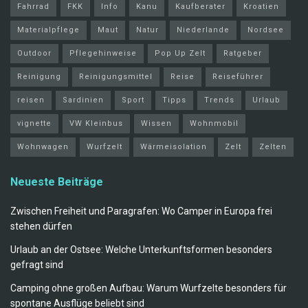
Fahrrad
FKK
Info
Kanu
Kaufberater
Kroatien
Materialpflege
Maut
Natur
Niederlande
Nordsee
Outdoor
Pflegehinweise
Pop Up Zelt
Ratgeber
Reinigung
Reinigungsmittel
Reise
Reiseführer
reisen
Sardinien
Sport
Tipps
Trends
Urlaub
vignette
VW Kleinbus
Wissen
Wohnmobil
Wohnwagen
Wurfzelt
Wärmeisolation
Zelt
Zelten
Neueste Beiträge
Zwischen Freiheit und Paragrafen: Wo Camper in Europa frei
stehen dürfen
Urlaub an der Ostsee: Welche Unterkunftsformen besonders
gefragt sind
Camping ohne großen Aufbau: Warum Wurfzelte besonders für
spontane Ausflüge beliebt sind