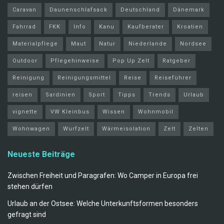
Caravan
Daunenschlafsack
Deutschland
Dänemark
Fahrrad
FKK
Info
Kanu
Kaufberater
Kroatien
Materialpflege
Maut
Natur
Niederlande
Nordsee
Outdoor
Pflegehinweise
Pop Up Zelt
Ratgeber
Reinigung
Reinigungsmittel
Reise
Reiseführer
reisen
Sardinien
Sport
Tipps
Trends
Urlaub
vignette
VW Kleinbus
Wissen
Wohnmobil
Wohnwagen
Wurfzelt
Wärmeisolation
Zelt
Zelten
Neueste Beiträge
Zwischen Freiheit und Paragrafen: Wo Camper in Europa frei
stehen dürfen
Urlaub an der Ostsee: Welche Unterkunftsformen besonders
gefragt sind