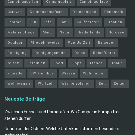
Campingausflug
Campingplatz
Campingurlaub
Caravan
Daunenschlafsack
Deutschland
Dänemark
Fahrrad
FKK
Info
Kanu
Kaufberater
Kroatien
Materialpflege
Maut
Natur
Niederlande
Nordsee
Outdoor
Pflegehinweise
Pop Up Zelt
Ratgeber
Reinigung
Reinigungsmittel
Reise
Reiseführer
reisen
Sardinien
Sport
Tipps
Trends
Urlaub
vignette
VW Kleinbus
Wissen
Wohnmobil
Wohnwagen
Wurfzelt
Wärmeisolation
Zelt
Zelten
Neueste Beiträge
Zwischen Freiheit und Paragrafen: Wo Camper in Europa frei
stehen dürfen
Urlaub an der Ostsee: Welche Unterkunftsformen besonders