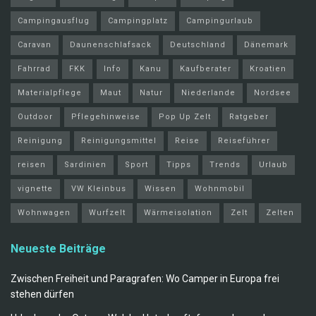
Campingausflug
Campingplatz
Campingurlaub
Caravan
Daunenschlafsack
Deutschland
Dänemark
Fahrrad
FKK
Info
Kanu
Kaufberater
Kroatien
Materialpflege
Maut
Natur
Niederlande
Nordsee
Outdoor
Pflegehinweise
Pop Up Zelt
Ratgeber
Reinigung
Reinigungsmittel
Reise
Reiseführer
reisen
Sardinien
Sport
Tipps
Trends
Urlaub
vignette
VW Kleinbus
Wissen
Wohnmobil
Wohnwagen
Wurfzelt
Wärmeisolation
Zelt
Zelten
Neueste Beiträge
Zwischen Freiheit und Paragrafen: Wo Camper in Europa frei
stehen dürfen