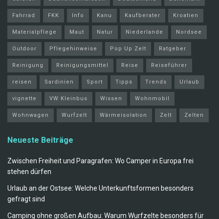
Fahrrad
FKK
Info
Kanu
Kaufberater
Kroatien
Materialpflege
Maut
Natur
Niederlande
Nordsee
Outdoor
Pflegehinweise
Pop Up Zelt
Ratgeber
Reinigung
Reinigungsmittel
Reise
Reiseführer
reisen
Sardinien
Sport
Tipps
Trends
Urlaub
vignette
VW Kleinbus
Wissen
Wohnmobil
Wohnwagen
Wurfzelt
Wärmeisolation
Zelt
Zelten
Neueste Beiträge
Zwischen Freiheit und Paragrafen: Wo Camper in Europa frei
stehen dürfen
Urlaub an der Ostsee: Welche Unterkunftsformen besonders
gefragt sind
Camping ohne großen Aufbau: Warum Wurfzelte besonders für