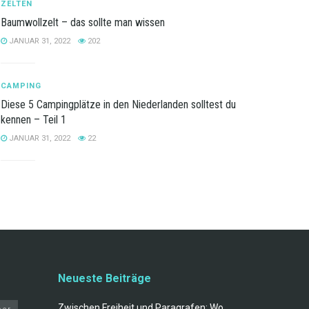
ZELTEN
Baumwollzelt – das sollte man wissen
JANUAR 31, 2022
202
CAMPING
Diese 5 Campingplätze in den Niederlanden solltest du
kennen – Teil 1
JANUAR 31, 2022
22
Neueste Beiträge
Zwischen Freiheit und Paragrafen: Wo