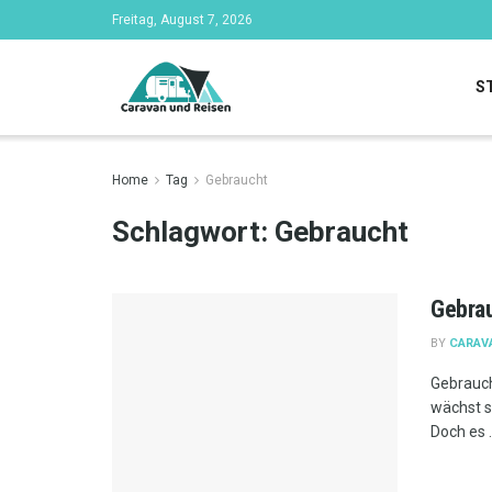
Freitag, August 7, 2026
S
Home
Tag
Gebraucht
Schlagwort:
Gebraucht
Gebra
BY
CARAV
Gebrauc
wächst s
Doch es .