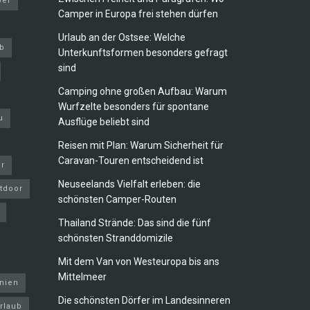
er
Camper in Europa frei stehen dürfen
Urlaub an der Ostsee: Welche
b
Unterkunftsformen besonders gefragt
sind
Camping ohne großen Aufbau: Warum
Wurfzelte besonders für spontane
u
Ausflüge beliebt sind
Reisen mit Plan: Warum Sicherheit für
Caravan-Touren entscheidend ist
ur
Neuseelands Vielfalt erleben: die
tdoor
schönsten Camper-Routen
Thailand Strände: Das sind die fünf
schönsten Stranddomizile
Mit dem Van von Westeuropa bis ans
Mittelmeer
inien
Die schönsten Dörfer im Landesinneren
rlaub