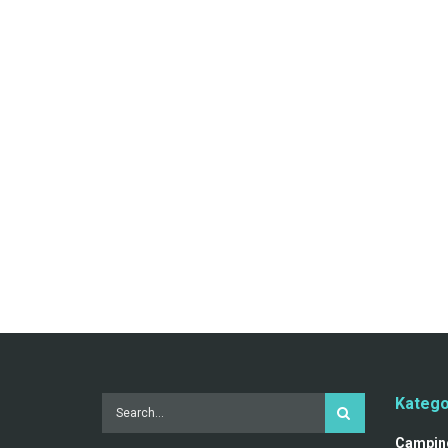
Katego
Campin