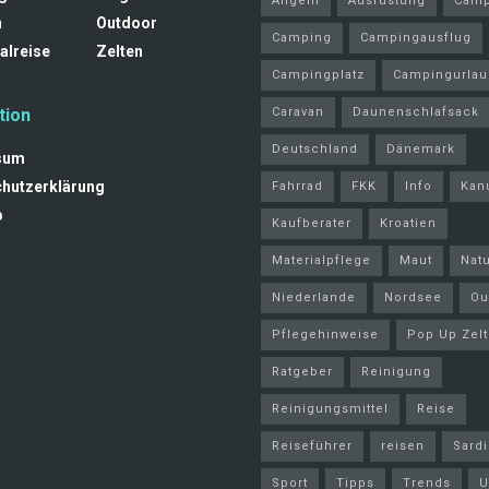
Angeln
Ausrüstung
Camp
n
Outdoor
Camping
Campingausflug
alreise
Zelten
Campingplatz
Campingurlau
tion
Caravan
Daunenschlafsack
Deutschland
Dänemark
sum
hutzerklärung
Fahrrad
FKK
Info
Kan
p
Kaufberater
Kroatien
Materialpflege
Maut
Nat
Niederlande
Nordsee
Ou
Pflegehinweise
Pop Up Zelt
Ratgeber
Reinigung
Reinigungsmittel
Reise
Reiseführer
reisen
Sard
Sport
Tipps
Trends
U