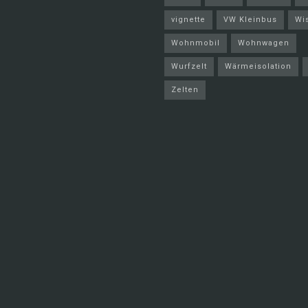
vignette
VW Kleinbus
Wi
Wohnmobil
Wohnwagen
Wurfzelt
Wärmeisolation
Zelten