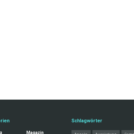
rien
Schlagwörter
g
Magazin