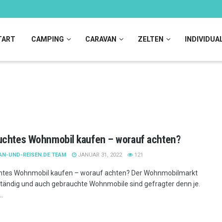
TART
CAMPING
CARAVAN
ZELTEN
INDIVIDUA
uchtes Wohnmobil kaufen – worauf achten?
AN-UND-REISEN.DE TEAM
JANUAR 31, 2022
121
htes Wohnmobil kaufen – worauf achten? Der Wohnmobilmarkt
tändig und auch gebrauchte Wohnmobile sind gefragter denn je.
..