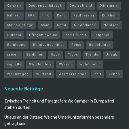
Caravan
Daunenschlafsack
Deutschland
Dänemark
Fahrrad
FKK
Info
Kanu
Kaufberater
Kroatien
Materialpflege
Maut
Natur
Niederlande
Nordsee
Outdoor
Pflegehinweise
Pop Up Zelt
Ratgeber
Reinigung
Reinigungsmittel
Reise
Reiseführer
reisen
Sardinien
Sport
Tipps
Trends
Urlaub
vignette
VW Kleinbus
Wissen
Wohnmobil
Wohnwagen
Wurfzelt
Wärmeisolation
Zelt
Zelten
Neueste Beiträge
Zwischen Freiheit und Paragrafen: Wo Camper in Europa frei
stehen dürfen
Urlaub an der Ostsee: Welche Unterkunftsformen besonders
gefragt sind