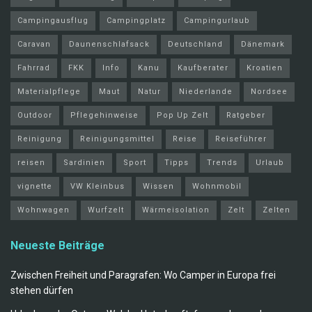
Campingausflug
Campingplatz
Campingurlaub
Caravan
Daunenschlafsack
Deutschland
Dänemark
Fahrrad
FKK
Info
Kanu
Kaufberater
Kroatien
Materialpflege
Maut
Natur
Niederlande
Nordsee
Outdoor
Pflegehinweise
Pop Up Zelt
Ratgeber
Reinigung
Reinigungsmittel
Reise
Reiseführer
reisen
Sardinien
Sport
Tipps
Trends
Urlaub
vignette
VW Kleinbus
Wissen
Wohnmobil
Wohnwagen
Wurfzelt
Wärmeisolation
Zelt
Zelten
Neueste Beiträge
Zwischen Freiheit und Paragrafen: Wo Camper in Europa frei
stehen dürfen