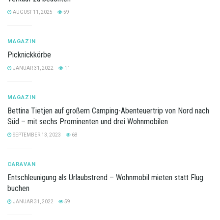
AUGUST 11, 2025
59
MAGAZIN
Picknickkörbe
JANUAR 31, 2022
11
MAGAZIN
Bettina Tietjen auf großem Camping-Abenteuertrip von Nord nach
Süd – mit sechs Prominenten und drei Wohnmobilen
SEPTEMBER 13, 2023
68
CARAVAN
Entschleunigung als Urlaubstrend – Wohnmobil mieten statt Flug
buchen
JANUAR 31, 2022
59