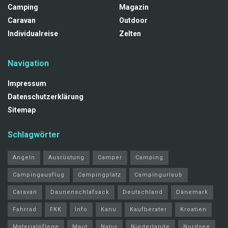
Camping
Magazin
Caravan
Outdoor
Individualreise
Zelten
Navigation
Impressum
Datenschutzerklärung
Sitemap
Schlagwörter
Angeln
Ausrüstung
Camper
Camping
Campingausflug
Campingplatz
Campingurlaub
Caravan
Daunenschlafsack
Deutschland
Dänemark
Fahrrad
FKK
Info
Kanu
Kaufberater
Kroatien
Materialpflege
Maut
Natur
Niederlande
Nordsee