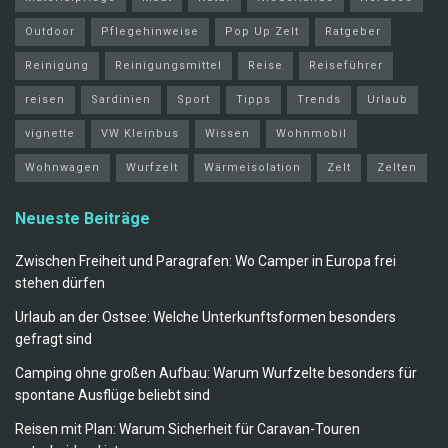
Outdoor
Pflegehinweise
Pop Up Zelt
Ratgeber
Reinigung
Reinigungsmittel
Reise
Reiseführer
reisen
Sardinien
Sport
Tipps
Trends
Urlaub
vignette
VW Kleinbus
Wissen
Wohnmobil
Wohnwagen
Wurfzelt
Wärmeisolation
Zelt
Zelten
Neueste Beiträge
Zwischen Freiheit und Paragrafen: Wo Camper in Europa frei
stehen dürfen
Urlaub an der Ostsee: Welche Unterkunftsformen besonders
gefragt sind
Camping ohne großen Aufbau: Warum Wurfzelte besonders für
spontane Ausflüge beliebt sind
Reisen mit Plan: Warum Sicherheit für Caravan-Touren